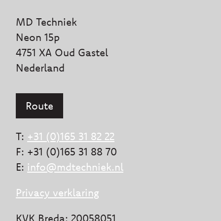
MD Techniek
Neon 15p
4751 XA Oud Gastel
Nederland
Route
T:
+31 (0)165 31 82 22
F: +31 (0)165 31 88 70
E:
info@mdtechniek.nl
Privacy verklaring
KVK Breda: 20058051