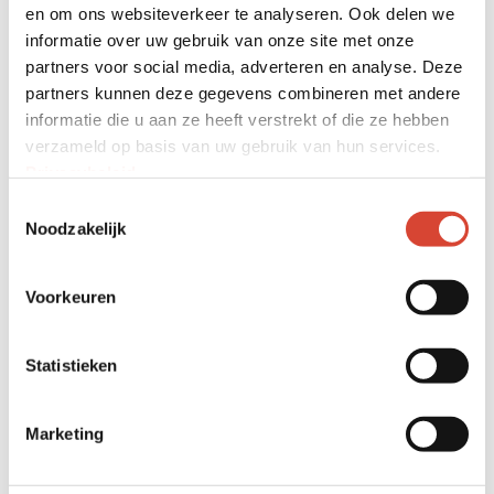
weegsystemen van MD Techniek zijn:
en om ons websiteverkeer te analyseren. Ook delen we
informatie over uw gebruik van onze site met onze
Eenvoudig en snel te gebruiken
partners voor social media, adverteren en analyse. Deze
Automatisch en volledig
partners kunnen deze gegevens combineren met andere
informatie die u aan ze heeft verstrekt of die ze hebben
dynamisch
verzameld op basis van uw gebruik van hun services.
Eenvoudig te upgraden naar een
Privacybeleid
.
applicatie met meerdere
Toestemmingsselectie
toepassingen en data-opslag
Noodzakelijk
De weegsystemen voor
laadschoppen hebben een hoge
Voorkeuren
mate van nauwkeurigheid en
herhaaldelijk consistent
Statistieken
Wilt u meer informatie over onze
Marketing
producten of iets op maat laten
maken? Neem dan
contact
met ons