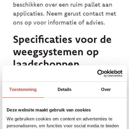
beschikken over een ruim pallet aan
applicaties. Neem gerust contact met
ons op voor informatie of advies.
Specificaties voor de
weegsystemen op
laadschoppen
De weegsystemen van MD Techniek
voor op laadschoppen hebben bijna
Toestemming
Details
Over
allemaal dezelfde specificaties. Op
deze manier kunt u terugvallen op
Deze website maakt gebruik van cookies
een hoogwaardig weegsysteem, dat
We gebruiken cookies om content en advertenties te
nauwkeurige metingen verricht. De
personaliseren, om functies voor social media te bieden